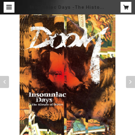
Insomniac Days -The History
of DOOM- / DVD | DOOM OFFI
CIAL MERCH STORE