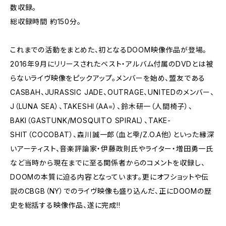
数収録。
総収録時間 約150分。
これまでの活動をまとめた、初となるDOOM映像作品が登場。
2016年9月にリリースされたベスト・アルバム付属のDVDとは被
らないライヴ映像をピックアップ。メンバーを始め、盟友である
CASBAH、JURASSIC JADE、OUTRAGE、UNITEDのメンバー、
J（LUNA SEA）、TAKESHI（AA=）、鈴木研一（人間椅子）、
BAKI（GASTUNK/MOSQUITO SPIRAL）、TAKE-
SHIT（COCOBAT）、森川誠一郎（血と雫/Z.O.A他）といった縁深
いアーティスト、音楽評論家・伊藤政則氏やライター・増田勇一氏
など当時から現在までに至る関係者からのコメントを収録し、
DOOMの本質に迫る内容となっています。更にオフショットや伝
説のCBGB（NY）でのライヴ映像も盛り込んだ、正にDOOMの歴
史を総括する映像作品、遂に完成!!