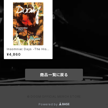
Insomniac Days -The Hist
ory of DOOM- / DVD
¥4,860
商品一覧に戻る
© DOOM OFFICIAL MERCH STORE
Powered by