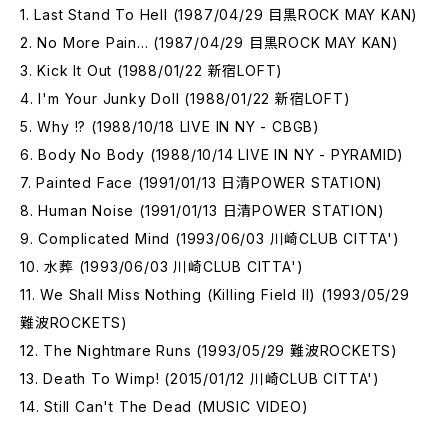
1. Last Stand To Hell (1987/04/29 目黒ROCK MAY KAN)
2. No More Pain... (1987/04/29 目黒ROCK MAY KAN)
3. Kick It Out (1988/01/22 新宿LOFT)
4. I'm Your Junky Doll (1988/01/22 新宿LOFT)
5. Why !? (1988/10/18 LIVE IN NY - CBGB)
6. Body No Body (1988/10/14 LIVE IN NY - PYRAMID)
7. Painted Face (1991/01/13 日清POWER STATION)
8. Human Noise (1991/01/13 日清POWER STATION)
9. Complicated Mind (1993/06/03 川崎CLUB CITTA')
10. 水葬 (1993/06/03 川崎CLUB CITTA')
11. We Shall Miss Nothing (Killing Field II) (1993/05/29
難波ROCKETS)
12. The Nightmare Runs (1993/05/29 難波ROCKETS)
13. Death To Wimp! (2015/01/12 川崎CLUB CITTA')
14. Still Can't The Dead (MUSIC VIDEO)