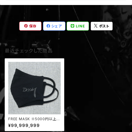
保存
シェア
LINE
ポスト
最近チェックした商品
FREE MASK ※5000円以上お
買い上げで1枚無料
¥99,999,999