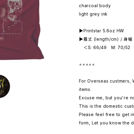
charcoal body
light grey ink
▶︎Printstar 5.6oz HW
▶︎着丈 (length/cm) / 身幅 
＜S: 66/49 M: 70/52 L
=====
For Overseas custmers, W
items.
Excuse me, but you're no
This is the domestic cus
Please feel free to get 
form, Let you know the de