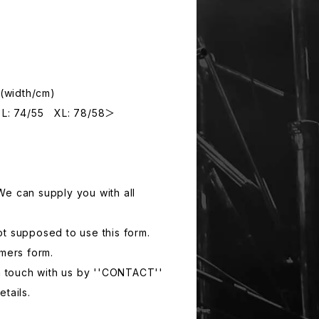
(width/cm)
: 74/55 XL: 78/58＞
e can supply you with all
t supposed to use this form.
tmers form.
in touch with us by ''CONTACT''
tails.