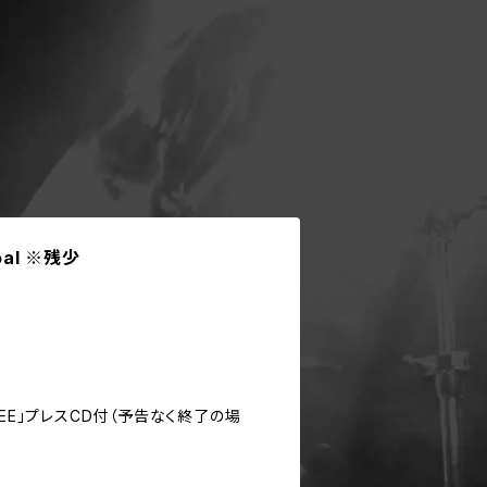
coal ※残少
REE」プレスCD付（予告なく終了の場